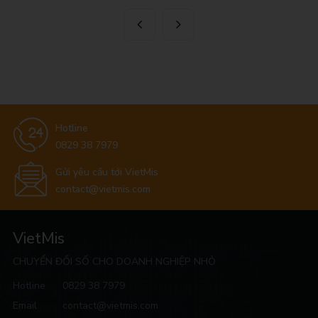
Hotline
0829 38 7979
Gửi yêu cầu tới VietMis
contact@vietmis.com
VietMis
CHUYỂN ĐỔI SỐ CHO DOANH NGHIỆP NHỎ
Hotline
0829 38 7979
Email
contact@vietmis.com