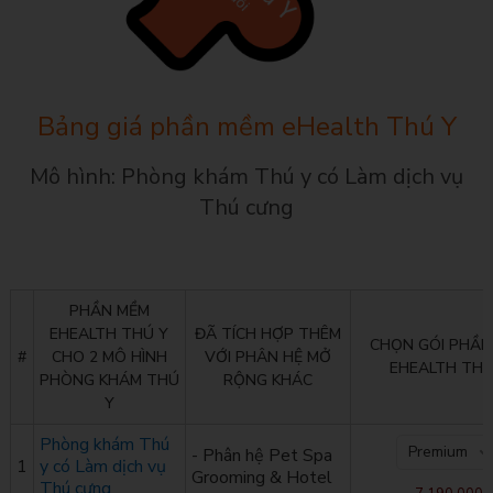
Bảng giá phần mềm eHealth Thú Y
Mô hình: Phòng khám Thú y có Làm dịch vụ
Thú cưng
PHẦN MỀM
EHEALTH THÚ Y
ĐÃ TÍCH HỢP THÊM
CHỌN GÓI PHẦN
#
CHO 2 MÔ HÌNH
VỚI PHÂN HỆ MỞ
EHEALTH THÚ
PHÒNG KHÁM THÚ
RỘNG KHÁC
Y
Phòng khám Thú
Premium
- Phân hệ Pet Spa
1
y có Làm dịch vụ
Grooming & Hotel
Thú cưng