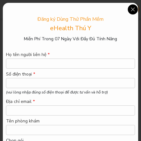
0829 38 7979
Đăng ký Dùng Thử
Phần Mềm
eHealth Thú Y
Phần mềm eHealth Thú Y 2025
Miễn Phí Trong 07 Ngày Với Đầy Đủ Tính Năng
Phần mềm quản lý phòng khám thú y
Họ tên người liên hệ
*
Số điện thoại
*
Xem demo phần mềm
Đăng ký Dùng thử
Bảng giá
(vui lòng nhập đúng số điện thoại để được tư vấn và hỗ trợ)
Địa chỉ email
*
Tên phòng khám
Chọn gói