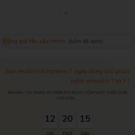
Bảng giá Yêu cầu thêm
Bạn muốn trải nghiệm 7 ngày dùng thử phần
mềm eHealth Thú Y?
NHANH TAY ĐĂNG KÝ MIỄN PHÍ NGAY HÔM NAY! THỜI GIAN
CHỈ CÒN ...
12
12
12
20
20
20
15
14
14
12
20
15