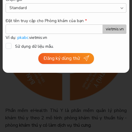
Standard
Đặt tên truy cập cho
Phòng khám
của bạn
*
Ví dụ:
pkabc
.vietmis.vn
Sử dụng dữ liệu mẫu.
Đăng ký dùng thử
Phần mềm eHealth Thú Y là phần mềm quản lý phòng
khám thú y theo 2 mô hình: phòng khám thú y thuần túy -
phòng
khám thú y có làm dịch vụ thú cưng
.