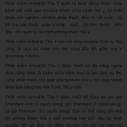
Phần mềm eHealth Thú Y quản lý hoạt động khám chữa
bệnh vật nuôi qua
module Khám chữa bệnh thú y:
từ chẩn
đoán, xét nghiệm, chỉ định phẫu thuật, điều trị vật nuôi ... từ
kê toa, bán thuốc, quản lý nhập - xuất - tồn kho thuốc ... đến
thu - chi, quản lý tài chính phòng khám thú y.
Phần mềm eHealth Thú Y còn mở rộng
module Dịch vụ thú
cưng,
là dịch vụ chăm sóc thú cưng đầy đủ, gồm spa +
grooming + hotel.
Phần mềm eHealth Thú Y được thiết kế đa năng, ngoài
chức năng chính là khám chữa bệnh hay/và làm dịch vụ thú
cưng, phần mềm còn giúp phòng khám thú y mở rộng thành
shop bán hàng hay nhà thuốc thú y nữa.
Phần mềm eHealth Thú Y được thiết kế theo ba gói: gói
Standard-One (1 người dùng), gói Standard (3 người dùng),
và gói Premium (10 người dùng). Bạn có thể dùng gói nhỏ
khi phòng khám thú y mới startup hay bắt đầu lộ trình
chuyển đổi số, Bạn dễ dàng chuyển lên gói lớn hơn khi