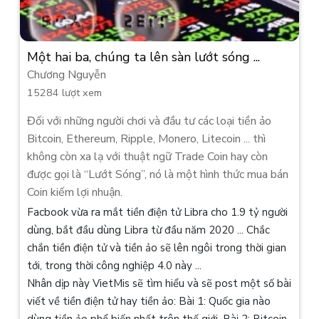
Một hai ba, chúng ta lên sàn lướt sóng ...
Chương Nguyễn
15284 lượt xem
Đối với những người chơi và đầu tư các loại tiền ảo
Bitcoin, Ethereum, Ripple, Monero, Litecoin ... thì
không còn xa lạ với thuật ngữ Trade Coin hay còn
được gọi là “Lướt Sóng”, nó là một hình thức mua bán
Coin kiếm lợi nhuận.
Facbook vừa ra mắt tiền điện tử Libra cho 1.9 tỷ người
dùng, bắt đầu dùng Libra từ đầu năm 2020 ... Chắc
chắn tiền điện tử và tiền ảo sẽ lên ngôi trong thời gian
tới, trong thời công nghiệp 4.0 này ...
Nhân dịp này VietMis sẽ tìm hiểu và sẽ post một số bài
viết về tiền điện tử hay tiền ảo: Bài 1: Quốc gia nào
dùng tiền ảo phổ biến nhất trên thế giới, Bài 2: Bitcoin