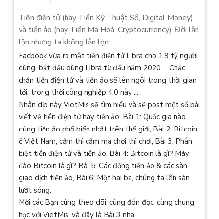
Tiền điện tử (hay Tiền Kỹ Thuật Số, Digital Money)
và tiền ảo (hay Tiền Mã Hoá, Cryptocurrency). Đời lẫn
lộn nhưng ta không lẫn lộn!
Facbook vừa ra mắt tiền điện tử Libra cho 1.9 tỷ người
dùng, bắt đầu dùng Libra từ đầu năm 2020 ... Chắc
chắn tiền điện tử và tiền ảo sẽ lên ngôi trong thời gian
tới, trong thời công nghiệp 4.0 này ...
Nhân dịp này VietMis sẽ tìm hiểu và sẽ post một số bài
viết về tiền điện tử hay tiền ảo: Bài 1: Quốc gia nào
dùng tiền ảo phổ biến nhất trên thế giới, Bài 2: Bitcoin
ở Việt Nam, cấm thì cấm mà chơi thì chơi, Bài 3: Phân
biệt tiền điện tử và tiền ảo, Bài 4: Bitcoin là gì? Máy
đào Bitcoin là gì? Bài 5: Các đồng tiền ảo & các sàn
giao dịch tiền ảo, Bài 6: Một hai ba, chúng ta lên sàn
lướt sóng.
Mời các Bạn cùng theo dõi, cùng đón đọc, cùng chung
học với VietMis, và đây là Bài 3 nha ...