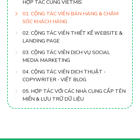
HỢP TÁC CÙNG VIETMIS
01. CỘNG TÁC VIÊN BÁN HÀNG & CHĂM
SÓC KHÁCH HÀNG
02. CỘNG TÁC VIÊN THIẾT KẾ WEBSITE &
LANDING PAGE
03. CỘNG TÁC VIÊN DỊCH VỤ SOCIAL
MEDIA MARKETING
04. CỘNG TÁC VIÊN DỊCH THUẬT -
COPYWRITER - VIẾT BLOG
05. HỢP TÁC VỚI CÁC NHÀ CUNG CẤP TÊN
MIỀN & LƯU TRỮ DỮ LIỆU