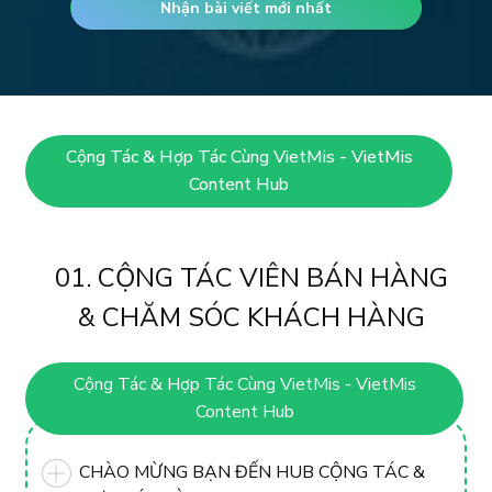
Nhận bài viết mới nhất
Cộng Tác & Hợp Tác Cùng VietMis - VietMis
Content Hub
01. CỘNG TÁC VIÊN BÁN HÀNG
& CHĂM SÓC KHÁCH HÀNG
Cộng Tác & Hợp Tác Cùng VietMis - VietMis
Content Hub
CHÀO MỪNG BẠN ĐẾN HUB CỘNG TÁC &