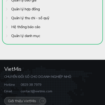
Quản lý báo giá
Quản lý hợp đồng
Quản lý thu chi - sổ quỹ
Hệ thống báo cáo
Quản lý danh mục
VietMis
CHUYỂN ĐỔI SỐ CHO DOANH NGHIỆP NHỎ
Hotline
0829 38 7979
Email
contact@vietmis.com
Giới thiệu VietMis