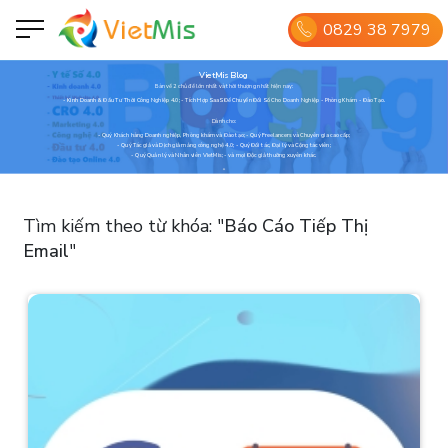
0829 38 7979
VietMis Blog
Bàn về 2 chủ đề lớn nhất và thời thượng nhất hiện nay:
- Kinh Doanh & Đầu Tư Thời Công Nghiệp 4.0; - Tích Hợp SaaS Để Chuyển Đổi Số Cho Doanh Nghiệp - Phòng Khám - Đào Tạo.
Dành cho:
- Quý Khách hàng Doanh nghiệp, Phòng khám và Đào tạo; - Quý Freelancers và Chuyên gia cao cấp;
- Quý Tác giả và Dịch giả mảng công nghệ 4.0; - Quý Đối tác, Đại lý và Cộng tác viên;
- Quý Quản lý và Nhân viên VietMis; - và mọi Độc giả thường xuyên khác.
Tìm kiếm theo từ khóa:
"
Báo Cáo Tiếp Thị
Email
"