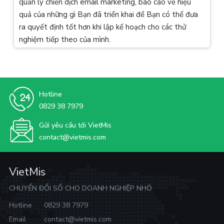
quản lý chiến dịch email marketing, báo cáo về hiệu
quả của những gì Bạn đã triển khai để Bạn có thể đưa
ra quyết định tốt hơn khi lập kế hoạch cho các thử
nghiệm tiếp theo của mình.
Hotline
0829 38 7979
Gửi yêu cầu tới VietMis
contact@vietmis.com
VietMis
CHUYỂN ĐỔI SỐ CHO DOANH NGHIỆP NHỎ
Hotline
0829 38 7979
Email
contact@vietmis.com