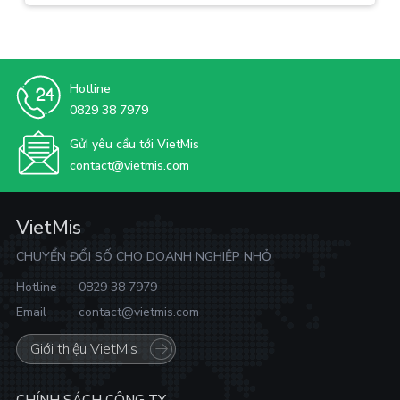
Hotline
0829 38 7979
Gửi yêu cầu tới VietMis
contact@vietmis.com
VietMis
CHUYỂN ĐỔI SỐ CHO DOANH NGHIỆP NHỎ
Hotline
0829 38 7979
Email
contact@vietmis.com
Giới thiệu VietMis
CHÍNH SÁCH CÔNG TY