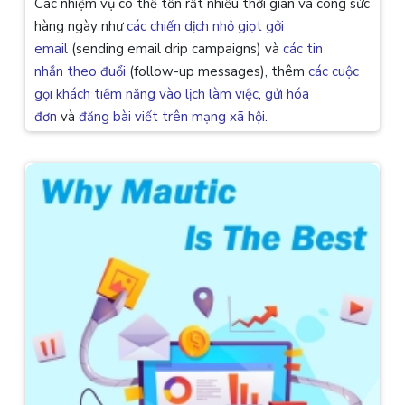
Các nhiệm vụ có thể tốn rất nhiều thời gian và công sức
hàng ngày như
các chiến dịch nhỏ giọt gởi
email
(sending email drip campaigns) và
các tin
nhắn theo đuổi
(follow-up messages), thêm
các cuộc
gọi khách tiềm năng vào lịch làm việc
,
gửi hóa
đơn
và
đăng bài viết trên mạng xã hội.