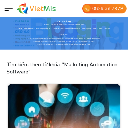
0829 38 7979
VietMis Blog
Bàn về 2 chủ đề lớn nhất và thời thượng nhất hiện nay:
- Kinh Doanh & Đầu Tư Thời Công Nghiệp 4.0; - Tích Hợp SaaS Để Chuyển Đổi Số Cho Doanh Nghiệp - Phòng Khám - Đào Tạo.
Dành cho:
- Quý Khách hàng Doanh nghiệp, Phòng khám và Đào tạo; - Quý Freelancers và Chuyên gia cao cấp;
- Quý Tác giả và Dịch giả mảng công nghệ 4.0; - Quý Đối tác, Đại lý và Cộng tác viên;
- Quý Quản lý và Nhân viên VietMis; - và mọi Độc giả thường xuyên khác.
Tìm kiếm theo từ khóa:
"
Marketing Automation
Software
"