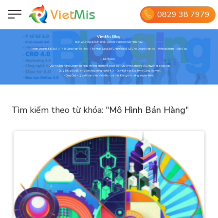
0829 38 7979
VietMis Blog
Bàn về 2 chủ đề lớn nhất và thời thượng nhất hiện nay:
- Kinh Doanh & Đầu Tư Thời Công Nghiệp 4.0; - Tích Hợp SaaS Để Chuyển Đổi Số Cho Doanh Nghiệp - Phòng Khám - Đào Tạo.
Dành cho:
- Quý Khách hàng Doanh nghiệp, Phòng khám và Đào tạo; - Quý Freelancers và Chuyên gia cao cấp;
- Quý Tác giả và Dịch giả mảng công nghệ 4.0; - Quý Đối tác, Đại lý và Cộng tác viên;
- Quý Quản lý và Nhân viên VietMis; - và mọi Độc giả thường xuyên khác.
Tìm kiếm theo từ khóa:
"
Mô Hình Bán Hàng
"