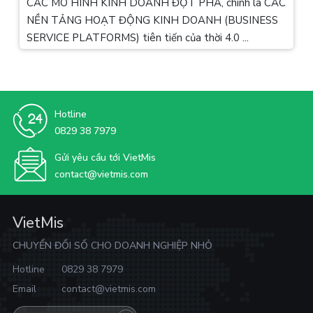
CÁC MÔ HÌNH KINH DOANH ĐỘT PHÁ, chính là CÁC
NỀN TẢNG HOẠT ĐỘNG KINH DOANH (BUSINESS
SERVICE PLATFORMS) tiên tiến của thời 4.0 ...
Hotline
0829 38 7979
Gửi yêu cầu tới VietMis
contact@vietmis.com
VietMis
CHUYỂN ĐỔI SỐ CHO DOANH NGHIỆP NHỎ
Hotline
0829 38 7979
Email
contact@vietmis.com