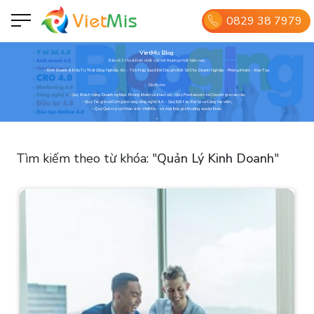
0829 38 7979
VietMis Blog
Bàn về 2 chủ đề lớn nhất và thời thượng nhất hiện nay:
- Kinh Doanh & Đầu Tư Thời Công Nghiệp 4.0; - Tích Hợp SaaS Để Chuyển Đổi Số Cho Doanh Nghiệp - Phòng Khám - Đào Tạo.
Dành cho:
- Quý Khách hàng Doanh nghiệp, Phòng khám và Đào tạo; - Quý Freelancers và Chuyên gia cao cấp;
- Quý Tác giả và Dịch giả mảng công nghệ 4.0; - Quý Đối tác, Đại lý và Cộng tác viên;
- Quý Quản lý và Nhân viên VietMis; - và mọi Độc giả thường xuyên khác.
Tìm kiếm theo từ khóa:
"
Quản Lý Kinh Doanh
"