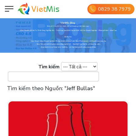
0829 38 7979
VietMis Blog
Bàn về 2 chủ đề lớn nhất và thời thượng nhất hiện nay:
- Kinh Doanh & Đầu Tư Thời Công Nghiệp 4.0; - Tích Hợp SaaS Để Chuyển Đổi Số Cho Doanh Nghiệp - Phòng Khám - Đào Tạo.
Dành cho:
- Quý Khách hàng Doanh nghiệp, Phòng khám và Đào tạo; - Quý Freelancers và Chuyên gia cao cấp;
- Quý Tác giả và Dịch giả mảng công nghệ 4.0; - Quý Đối tác, Đại lý và Cộng tác viên;
- Quý Quản lý và Nhân viên VietMis; - và mọi Độc giả thường xuyên khác.
Tìm kiếm
Tìm kiếm theo Nguồn:
"
Jeff Bullas
"