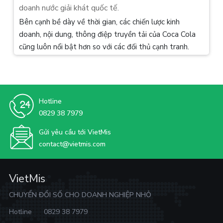
doanh nước giải khát quốc tế.
Bên cạnh bề dày về thời gian, các chiến lược kinh
doanh, nội dung, thông điệp truyền tải của Coca Cola
cũng luôn nổi bật hơn so với các đối thủ cạnh tranh.
Hotline
0829 38 7979
Gửi yêu cầu tới VietMis
contact@vietmis.com
VietMis
CHUYỂN ĐỔI SỐ CHO DOANH NGHIỆP NHỎ
Hotline
0829 38 7979