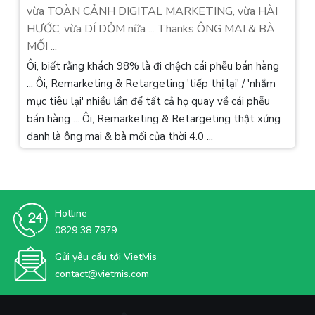
vừa TOÀN CẢNH DIGITAL MARKETING, vừa HÀI
HƯỚC, vừa DÍ DỎM nữa ... Thanks ÔNG MAI & BÀ
MỐI ...
Ôi, biết rằng khách 98% là đi chệch cái phễu bán hàng
... Ôi, Remarketing & Retargeting 'tiếp thị lại' / 'nhắm
mục tiêu lại' nhiều lần để tất cả họ quay về cái phễu
bán hàng ... Ôi, Remarketing & Retargeting thật xứng
danh là ông mai & bà mối của thời 4.0 ...
Hotline
0829 38 7979
Gửi yêu cầu tới VietMis
contact@vietmis.com