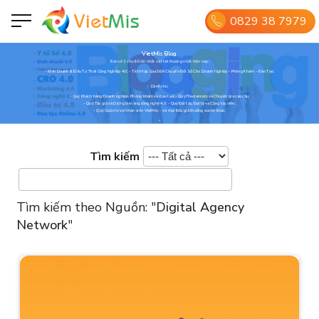
0829 38 7979
VietMis Blog
Bàn về 2 chủ đề lớn nhất và thời thượng nhất hiện nay:
- Kinh Doanh & Đầu Tư Thời Công Nghiệp 4.0; - Tích Hợp SaaS Để Chuyển Đổi Số Cho Doanh Nghiệp - Phòng Khám - Đào Tạo.
Dành cho:
- Quý Khách hàng Doanh nghiệp, Phòng khám và Đào tạo; - Quý Freelancers và Chuyên gia cao cấp;
- Quý Tác giả và Dịch giả mảng công nghệ 4.0; - Quý Đối tác, Đại lý và Cộng tác viên;
- Quý Quản lý và Nhân viên VietMis; - và mọi Độc giả thường xuyên khác.
Tìm kiếm
Tìm kiếm theo Nguồn:
"
Digital Agency
Network
"