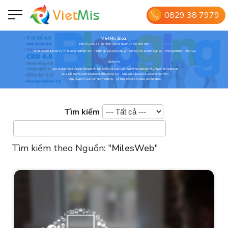
0829 38 7979
VietMis Blog
Bàn về 2 chủ đề lớn nhất và thời thượng nhất hiện nay:
- Kinh Doanh & Đầu Tư Thời Công Nghiệp 4.0; - Tích Hợp SaaS Để Chuyển Đổi Số Cho Doanh Nghiệp - Phòng Khám - Đào Tạo.
Dành cho:
- Quý Khách hàng Doanh nghiệp, Phòng khám và Đào tạo; - Quý Freelancers và Chuyên gia cao cấp;
- Quý Tác giả và Dịch giả mảng công nghệ 4.0; - Quý Đối tác, Đại lý và Cộng tác viên;
- Quý Quản lý và Nhân viên VietMis; - và mọi Độc giả thường xuyên khác.
Tìm kiếm
Tìm kiếm theo Nguồn:
"
MilesWeb
"