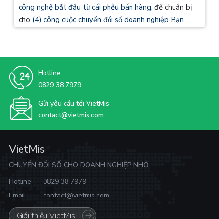
công nghệ bắt đầu từ cái phễu bán hàng
, để chuẩn bị
cho
(4) công cuộc chuyển đổi số doanh nghiệp Bạn
...
Hotline
0829 38 7979
Gửi yêu cầu tới VietMis
contact@vietmis.com
VietMis
CHUYỂN ĐỔI SỐ CHO DOANH NGHIỆP NHỎ
Hotline
0829 38 7979
Email
contact@vietmis.com
Giới thiệu VietMis