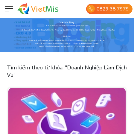
0829 38 7979
VietMis Blog
Bàn về 2 chủ đề lớn nhất và thời thượng nhất hiện nay:
- Kinh Doanh & Đầu Tư Thời Công Nghiệp 4.0; - Tích Hợp SaaS Để Chuyển Đổi Số Cho Doanh Nghiệp - Phòng Khám - Đào Tạo.
Dành cho:
- Quý Khách hàng Doanh nghiệp, Phòng khám và Đào tạo; - Quý Freelancers và Chuyên gia cao cấp;
- Quý Tác giả và Dịch giả mảng công nghệ 4.0; - Quý Đối tác, Đại lý và Cộng tác viên;
- Quý Quản lý và Nhân viên VietMis; - và mọi Độc giả thường xuyên khác.
Tìm kiếm theo từ khóa:
"
Doanh Nghiệp Làm Dịch
Vụ
"