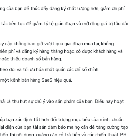
ng của bạn để thúc đẩy đăng ký chất lượng hơn, giảm chi phí
c liên tục để giảm tỷ lệ gián đoạn và mở rộng giá trị lâu dài
uy cập không bao giờ vượt qua giai đoạn mua lại, không
iễn phí và đăng ký hàng tháng hoặc, có được khách hàng và
hoặc thiếu doanh số bán hàng.
heo dõi và tối ưu hóa nhất quán các chỉ số chính.
n một kênh bán hàng SaaS hiệu quả.
ải là thu hút sự chú ý vào sản phẩm của bạn. Điều này hoạt
úp bạn xác định tốt hơn đối tượng mục tiêu của mình, chuẩn
đại diện của bạn tài sản đảm bảo mà họ cần để tăng cường tạo
iếp thị nội dung, quảng cáo có trả tiền và các chiến thuật PR