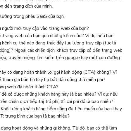
ơn đến trang đích của mình.
o lường trong phễu SaaS của bạn.
u người mới truy cập vào trang web của bạn?
ập trang web của bạn qua những kênh nào? Ví dụ: nếu bạn
g kênh cụ thể nào đang thúc đẩy lưu lượng truy cập (tức là
ự động)? Ngoài các chiến dịch, khách truy cập có đến trang web
thiệu, truyền miệng, tìm kiếm trên google hay một con đường
này có đang hoàn thành lời gọi hành động (CTA) không? Ví
ể tham gia bản tin hay họ bắt đầu dùng thử miễn phí?
trang web đã hoàn thành CTA?
í để có được những khách hàng này là bao nhiêu? Ví dụ: nếu
n chiến dịch tiếp thị trả phí, thì chi phí đó là bao nhiêu?
 Khối lượng khách hàng tiềm năng đủ tiêu chuẩn của bạn thay
R trung bình của bạn là bao nhiêu?
ì đang hoạt động và những gì không. Từ đó, bạn có thể làm