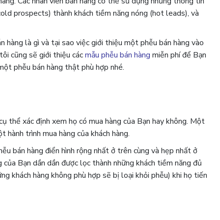
h hàng. Các nhân viên bán hàng có thể sử dụng những thông tin
(cold prospects) thành khách tiềm năng nóng (hot leads), và
án hàng là gì và tại sao việc giới thiệu một phễu bán hàng vào
tôi cũng sẽ giới thiệu các
mẫu phễu bán hàng
miễn phí để Bạn
 một phễu bán hàng thật phù hợp nhé.
 cụ thể xác định xem họ có mua hàng của Bạn hay không. Một
ột hành trình mua hàng của khách hàng.
hễu bán hàng điển hình rộng nhất ở trên cùng và hẹp nhất ở
ng của Bạn dần dần được lọc thành những khách tiềm năng đủ
ng khách hàng không phù hợp sẽ bị loại khỏi phễu) khi họ tiến