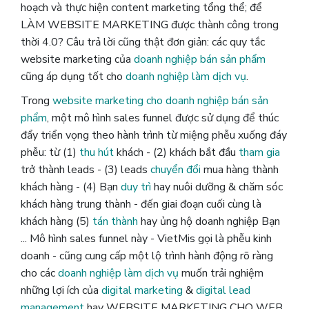
hoạch và thực hiện content marketing tổng thể; để
LÀM WEBSITE MARKETING được thành công trong
thời 4.0? Câu trả lời cũng thật đơn giản: các quy tắc
website marketing của
doanh nghiệp bán sản phẩm
cũng áp dụng tốt cho
doanh nghiệp làm dịch vụ
.
Trong
website marketing cho doanh nghiệp bán sản
phẩm
, một mô hình sales funnel được sử dụng để thúc
đẩy triển vọng theo hành trình từ miệng phễu xuống đáy
phễu: từ (1)
thu hút
khách - (2) khách bắt đầu
tham gia
trở thành leads - (3) leads
chuyển đổi
mua hàng thành
khách hàng - (4) Bạn
duy trì
hay nuôi dưỡng & chăm sóc
khách hàng trung thành - đến giai đoạn cuối cùng là
khách hàng (5)
tán thành
hay ủng hộ doanh nghiệp Bạn
... Mô hình sales funnel này - VietMis gọi là phễu kinh
doanh - cũng cung cấp một lộ trình hành động rõ ràng
cho các
doanh nghiệp làm dịch vụ
muốn trải nghiệm
những lợi ích của
digital marketing
&
digital lead
management
hay WEBSITE MARKETING CHO WEB