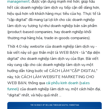
management
, được vận dụng mạnh mẽ hơn; giúp hầu
hết các doanh nghiệp làm dịch vụ tiếp cận dễ dàng hơn,
hiệu quả hơn với khách hàng mục tiêu của họ. Thực tế là
"cặp digital" đã mang lại lợi ích cho các doanh nghiệp
làm dịch vụ tương tự như doanh nghiệp bán sản phẩm
(product-based companies, hay doanh nghiệp khối
thương mại hàng hóa, trade-in-goods companies).
Thời 4.0 này, website của doanh nghiệp làm dịch vụ -
bài viết này sẽ gọi thân mật là WEB BẠN - là "đại diện
digital" cho doanh nghiệp làm dịch vụ của Bạn. Bài viết
này cung cấp cho các doanh nghiệp làm dịch vụ một
hướng dẫn từng bước về CÁCH LÀM "CẶP DIGITAL"
này, tức CÁCH LÀM WEBSITE MARKETING CHO
WEB BẠN, thông qua
cái phễu kinh doanh
(
sales
funnel
) của doanh nghiệp làm dịch vụ, một cách hiện đại,
"digital" nhất, và hiệu quả nhất ...