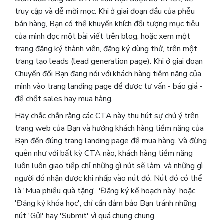
truy cập và dễ mời mọc. Khi ở giai đoạn đầu của phễu
bán hàng, Bạn có thể khuyến khích đối tượng mục tiêu
của mình đọc một bài viết trên blog, hoặc xem một
trang đăng ký thành viên, đăng ký dùng thử, trên một
trang tạo leads (lead generation page). Khi ở giai đoạn
Chuyển đổi Bạn đang nói với khách hàng tiềm năng của
mình vào trang landing page để được tư vấn - báo giá -
để chốt sales hay mua hàng.
Hãy chắc chắn rằng các CTA này thu hút sự chú ý trên
trang web của Bạn và hướng khách hàng tiềm năng của
Bạn đến đúng trang landing page để mua hàng. Và đừng
quên như với bất kỳ CTA nào, khách hàng tiềm năng
luôn luôn giao tiếp chỉ những gì nút sẽ làm, và những gì
người đó nhận được khi nhấp vào nút đó. Nút đó có thể
là 'Mua phiếu quà tặng', 'Đăng ký kế hoạch này' hoặc
'Đăng ký khóa học', chỉ cần đảm bảo Bạn tránh những
nút 'Gửi' hay 'Submit' vì quá chung chung.