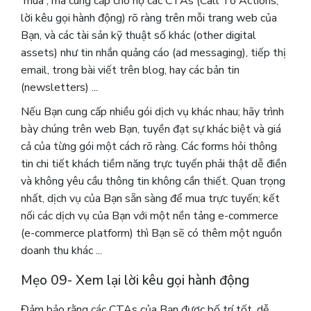
'mua', mà cung cấp cho họ các CTAs (Call To Actions,
lời kêu gọi hành động) rõ ràng trên mỗi trang web của
Bạn, và các tài sản kỹ thuật số khác (other digital
assets) như tin nhắn quảng cáo (ad messaging), tiếp thị
email, trong bài viết trên blog, hay các bản tin
(newsletters) ...
Nếu Bạn cung cấp nhiều gói dịch vụ khác nhau; hãy trình
bày chúng trên web Bạn, tuyền đạt sự khác biệt và giá
cả của từng gói một cách rõ ràng. Các forms hỏi thông
tin chi tiết khách tiềm năng trực tuyến phải thật dễ điền
và không yêu cầu thông tin không cần thiết. Quan trọng
nhất, dịch vụ của Bạn sẵn sàng để mua trực tuyến; kết
nối các dịch vụ của Bạn với một nền tảng e-commerce
(e-commerce platform) thì Bạn sẽ có thêm một nguồn
doanh thu khác ...
Mẹo 09- Xem lại lời kêu gọi hành động
Đảm bảo rằng các CTAs của Bạn được bố trí tốt, dễ