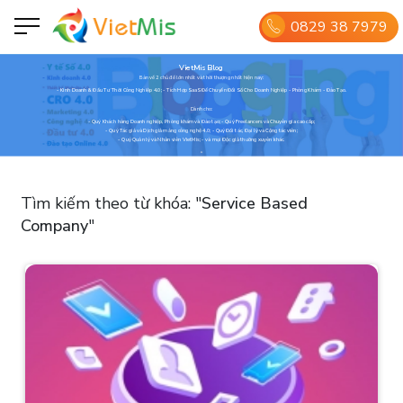
0829 38 7979
VietMis Blog
Bàn về 2 chủ đề lớn nhất và thời thượng nhất hiện nay:
- Kinh Doanh & Đầu Tư Thời Công Nghiệp 4.0; - Tích Hợp SaaS Để Chuyển Đổi Số Cho Doanh Nghiệp - Phòng Khám - Đào Tạo.
Dành cho:
- Quý Khách hàng Doanh nghiệp, Phòng khám và Đào tạo; - Quý Freelancers và Chuyên gia cao cấp;
- Quý Tác giả và Dịch giả mảng công nghệ 4.0; - Quý Đối tác, Đại lý và Cộng tác viên;
- Quý Quản lý và Nhân viên VietMis; - và mọi Độc giả thường xuyên khác.
Tìm kiếm theo từ khóa:
"
Service Based
Company
"