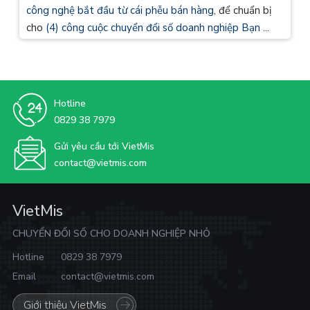
công nghệ bắt đầu từ cái phễu bán hàng
, để chuẩn bị
cho
(4) công cuộc chuyển đổi số doanh nghiệp Bạn
...
Hotline
0829 38 7979
Gửi yêu cầu tới VietMis
contact@vietmis.com
VietMis
CHUYỂN ĐỔI SỐ CHO DOANH NGHIỆP NHỎ
Hotline
0829 38 7979
Email
contact@vietmis.com
Giới thiệu VietMis