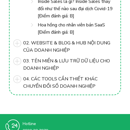
Inside Sales là gì? Inside Sales thay
đổi như thế nào sau đại dịch Covid-19
[Điểm đánh giá: B]
Hoa hồng cho nhân viên bán SaaS
[Điểm đánh giá: B]
02. WEBSITE & BLOG & HUB NỘI DUNG
CỦA DOANH NGHIỆP
03. TÊN MIỀN & LƯU TRỮ DỮ LIỆU CHO
DOANH NGHIỆP
04. CÁC TOOLS CẦN THIẾT KHÁC
CHUYỂN ĐỔI SỐ DOANH NGHIỆP
Hotline