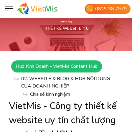
0829 38 7979
VietMis Blog
THIẾT KẾ WEBSITE 4.0
Hub Kinh Doanh - VietMis Content Hub
02. WEBSITE & BLOG & HUB NỘI DUNG
CỦA DOANH NGHIỆP
Chia sẻ kinh nghiệm
VietMis - Công ty thiết kế
website uy tín chất lượng