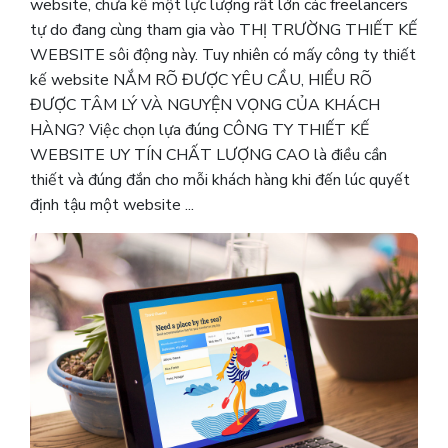
website, chưa kể một lực lượng rất lớn các freelancers
tự do đang cùng tham gia vào THỊ TRƯỜNG THIẾT KẾ
WEBSITE sôi động này. Tuy nhiên có mấy công ty thiết
kế website NẮM RÕ ĐƯỢC YÊU CẦU, HIỂU RÕ
ĐƯỢC TÂM LÝ VÀ NGUYỆN VỌNG CỦA KHÁCH
HÀNG? Việc chọn lựa đúng CÔNG TY THIẾT KẾ
WEBSITE UY TÍN CHẤT LƯỢNG CAO là điều cần
thiết và đúng đắn cho mỗi khách hàng khi đến lúc quyết
định tậu một website ...