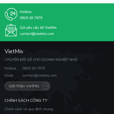
Hotline
0829 38 7979
Gửi yêu cầu tới VietMis
contact@vietmis.com
VietMis
CHUYỂN ĐỔI SỐ CHO DOANH NGHIỆP NHỎ
Hotline
0829 38 7979
Email
contact@vietmis.com
Giới thiệu VietMis
CHÍNH SÁCH CÔNG TY
Chính sách và quy định chung