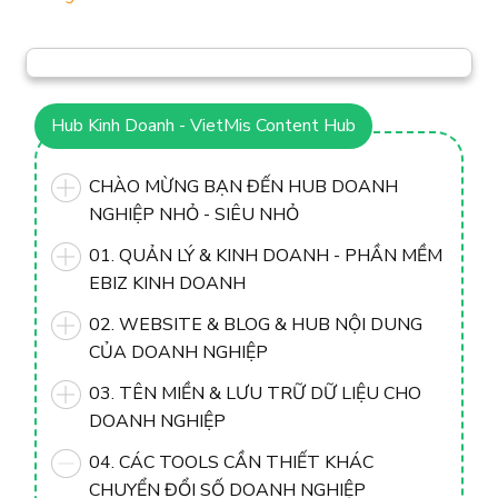
Hub Kinh Doanh - VietMis Content Hub
CHÀO MỪNG BẠN ĐẾN HUB DOANH
NGHIỆP NHỎ - SIÊU NHỎ
01. QUẢN LÝ & KINH DOANH - PHẦN MỀM
EBIZ KINH DOANH
02. WEBSITE & BLOG & HUB NỘI DUNG
CỦA DOANH NGHIỆP
03. TÊN MIỀN & LƯU TRỮ DỮ LIỆU CHO
DOANH NGHIỆP
04. CÁC TOOLS CẦN THIẾT KHÁC
CHUYỂN ĐỔI SỐ DOANH NGHIỆP