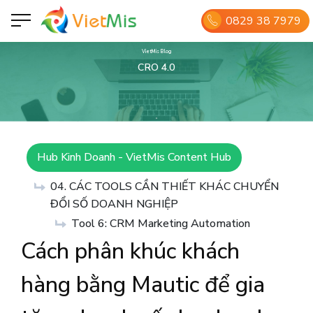
0829 38 7979
VietMis Blog
CRO 4.0
Hub Kinh Doanh - VietMis Content Hub
04. CÁC TOOLS CẦN THIẾT KHÁC CHUYỂN
ĐỔI SỐ DOANH NGHIỆP
Tool 6: CRM Marketing Automation
Cách phân khúc khách
hàng bằng Mautic ​​để gia