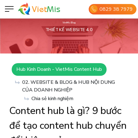
0829 38 7979
VietMis Blog
THIẾT KẾ WEBSITE 4.0
Hub Kinh Doanh - VietMis Content Hub
02. WEBSITE & BLOG & HUB NỘI DUNG
CỦA DOANH NGHIỆP
Chia sẻ kinh nghiệm
Content hub là gì? 9 bước
để tạo content hub chuyển