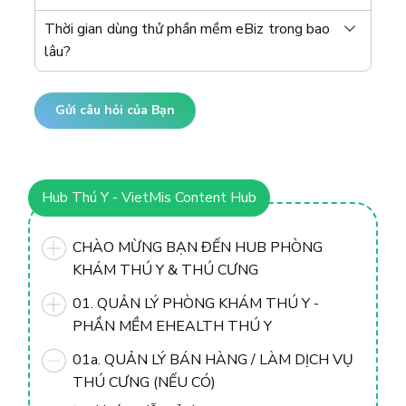
Thời gian dùng thử phần mềm eBiz trong bao
lâu?
Gửi câu hỏi của Bạn
Hub Thú Y - VietMis Content Hub
CHÀO MỪNG BẠN ĐẾN HUB PHÒNG
KHÁM THÚ Y & THÚ CƯNG
01. QUẢN LÝ PHÒNG KHÁM THÚ Y -
PHẦN MỀM EHEALTH THÚ Y
01a. QUẢN LÝ BÁN HÀNG / LÀM DỊCH VỤ
THÚ CƯNG (NẾU CÓ)