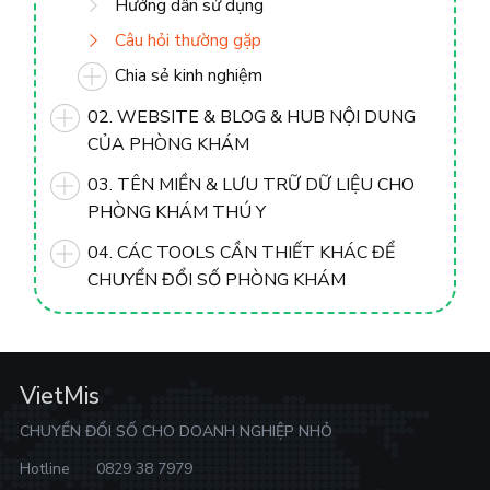
Hướng dẫn sử dụng
Câu hỏi thường gặp
Chia sẻ kinh nghiệm
02. WEBSITE & BLOG & HUB NỘI DUNG
CỦA PHÒNG KHÁM
03. TÊN MIỀN & LƯU TRỮ DỮ LIỆU CHO
PHÒNG KHÁM THÚ Y
04. CÁC TOOLS CẦN THIẾT KHÁC ĐỂ
CHUYỂN ĐỔI SỐ PHÒNG KHÁM
VietMis
CHUYỂN ĐỔI SỐ CHO DOANH NGHIỆP NHỎ
Hotline
0829 38 7979