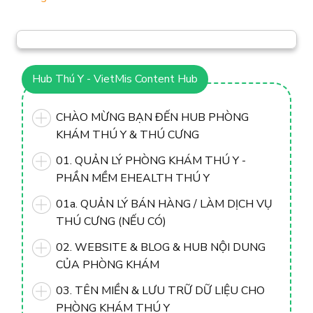
Hub Thú Y - VietMis Content Hub
CHÀO MỪNG BẠN ĐẾN HUB PHÒNG
KHÁM THÚ Y & THÚ CƯNG
01. QUẢN LÝ PHÒNG KHÁM THÚ Y -
PHẦN MỀM EHEALTH THÚ Y
01a. QUẢN LÝ BÁN HÀNG / LÀM DỊCH VỤ
THÚ CƯNG (NẾU CÓ)
02. WEBSITE & BLOG & HUB NỘI DUNG
CỦA PHÒNG KHÁM
03. TÊN MIỀN & LƯU TRỮ DỮ LIỆU CHO
PHÒNG KHÁM THÚ Y