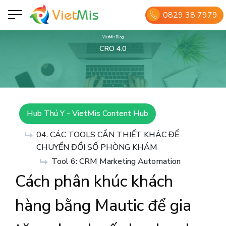
0829 38 7979
VietMis Blog
CRO 4.0
Hub Thú Y - VietMis Content Hub
04. CÁC TOOLS CẦN THIẾT KHÁC ĐỂ
CHUYỂN ĐỔI SỐ PHÒNG KHÁM
Tool 6: CRM Marketing Automation
Cách phân khúc khách
hàng bằng Mautic ​​để gia