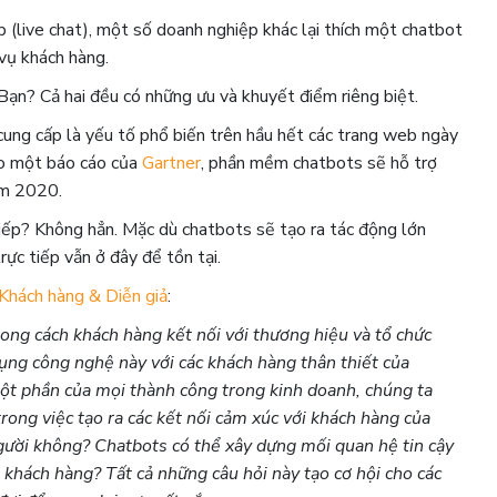
 (live chat), một số doanh nghiệp khác lại thích một chatbot
 vụ khách hàng.
ạn? Cả hai đều có những ưu và khuyết điểm riêng biệt.
cung cấp là yếu tố phổ biến trên hầu hết các trang web ngày
eo một báo cáo của
Gartner
, phần mềm chatbots sẽ hỗ trợ
ăm 2020.
 tiếp? Không hẳn. Mặc dù chatbots sẽ tạo ra tác động lớn
rực tiếp vẫn ở đây để tồn tại.
 Khách hàng & Diễn giả
:
rong cách khách hàng kết nối với thương hiệu và tổ chức
ụng công nghệ này với các khách hàng thân thiết của
một phần của mọi thành công trong kinh doanh, chúng ta
rong việc tạo ra các kết nối cảm xúc với khách hàng của
gười không? Chatbots có thể xây dựng mối quan hệ tin cậy
khách hàng? Tất cả những câu hỏi này tạo cơ hội cho các