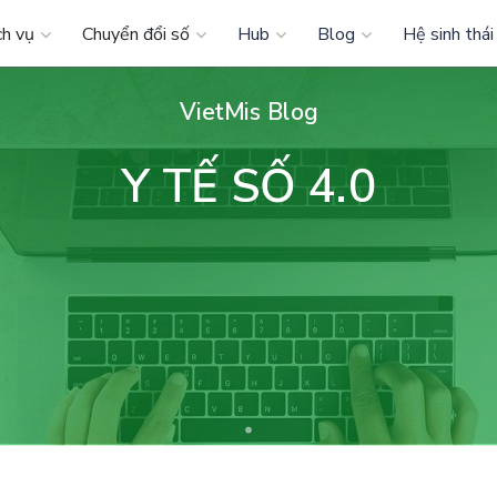
ch vụ
Chuyển đổi số
Hub
Blog
Hệ sinh thái
VietMis Blog
Y TẾ SỐ 4.0