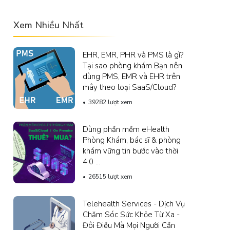
Xem Nhiều Nhất
EHR, EMR, PHR và PMS là gì?
Tại sao phòng khám Bạn nên
dùng PMS, EMR và EHR trên
mây theo loại SaaS/Cloud?
39282 lượt xem
Dùng phần mềm eHealth
Phòng Khám, bác sĩ & phòng
khám vững tin bước vào thời
4.0 ...
26515 lượt xem
Telehealth Services - Dịch Vụ
Chăm Sóc Sức Khỏe Từ Xa -
Đôi Điều Mà Mọi Người Cần