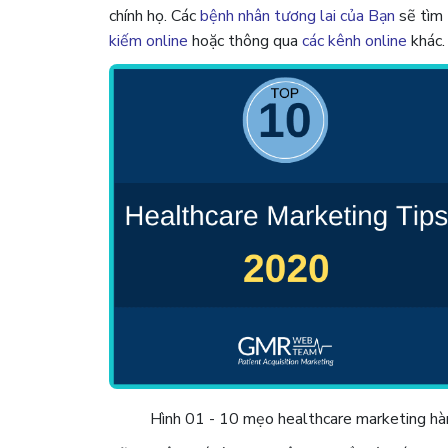
chính họ. Các
bệnh nhân tương lai của Bạn
sẽ tìm
kiếm online
hoặc thông qua
các kênh online
khác.
Hình 01 - 10 mẹo healthcare marketing h