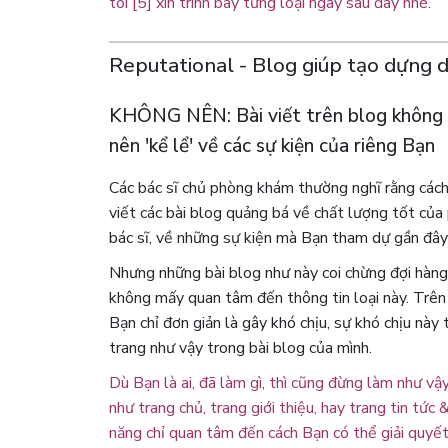
tôi [5] xin trình bày từng loại ngay sau đây nhé.
Reputational - Blog giúp tạo dựng
KHÔNG NÊN: Bài viết trên blog không n
nên 'kể lể' về các sự kiện của riêng Bạn
Các bác sĩ chủ phòng khám thường nghĩ rằng cách
viết các bài blog quảng bá về chất lượng tốt củ
bác sĩ, về những sự kiện mà Bạn tham dự gần đây .
Nhưng những bài blog như này coi chừng đợi hàng 
không mấy quan tâm đến thông tin loại này. Trên 
Bạn chỉ đơn giản là gây khó chịu, sự khó chịu này
trang như vậy trong bài blog của mình.
Dù Bạn là ai, đã làm gì, thì cũng đừng làm như v
như trang chủ, trang giới thiệu, hay trang tin tứ
năng chỉ quan tâm đến cách Bạn có thể giải quyết