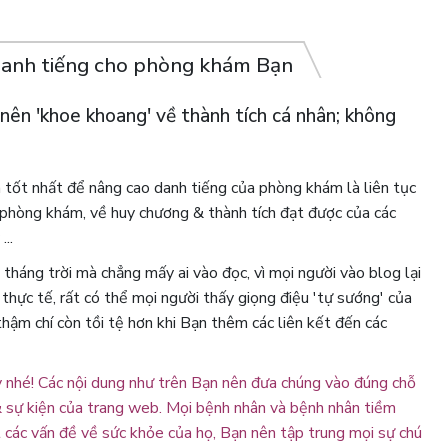
 danh tiếng cho phòng khám Bạn
ên 'khoe khoang' về thành tích cá nhân; không
 tốt nhất để nâng cao danh tiếng của phòng khám là liên tục
a phòng khám, về huy chương & thành tích đạt được của các
..
tháng trời mà chẳng mấy ai vào đọc, vì mọi người vào blog lại
thực tế, rất có thể mọi người thấy giọng điệu 'tự sướng' của
 thậm chí còn tồi tệ hơn khi Bạn thêm các liên kết đến các
ậy nhé! Các nội dung như trên Bạn nên đưa chúng vào đúng chỗ
c & sự kiện của trang web. Mọi bệnh nhân và bệnh nhân tiềm
 các vấn đề về sức khỏe của họ, Bạn nên tập trung mọi sự chú