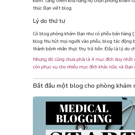
kiếm, tăng thêm khả năng họ chọn phòng khám của 
thúc Bạn viết blog.
Lý do thứ tư
Có blog phòng khám Bạn như có phễu bán hàng [1]
blog thu hút mọi người vào phễu, blog tác động b
thành bệnh nhân thực thụ trả tiền. Đấy là lý do c
Nhưng đó cũng chưa phải là 4 mục đích duy nhất 
còn phục vụ cho nhiều mục đích khác nữa, và Bạn c
Bắt đầu một blog cho phòng khám 