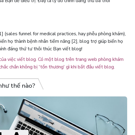
Bạn để điều trị. Đây là lý do chính đáng thứ ba thôi
 (sales funnel for medical practices, hay phễu phòng khám),
iến họ thành bệnh nhân tiềm năng [2], blog trợ giúp biến họ
hính đáng thứ tư thôi thúc Bạn viết blog!
của việc viết blog. Có một blog trên trang web phòng khám
hắc chắn không bị 'tổn thương' gì khi bắt đầu viết blog.
như thế nào?