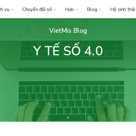
ch vụ
Chuyển đổi số
Hub
Blog
Hệ sinh thái
VietMis Blog
Y TẾ SỐ 4.0