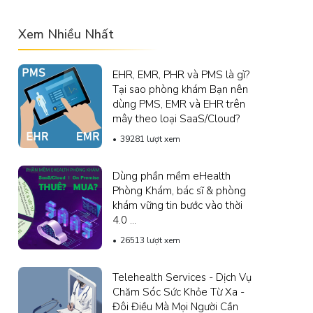
Xem Nhiều Nhất
EHR, EMR, PHR và PMS là gì?
Tại sao phòng khám Bạn nên
dùng PMS, EMR và EHR trên
mây theo loại SaaS/Cloud?
39281 lượt xem
Dùng phần mềm eHealth
Phòng Khám, bác sĩ & phòng
khám vững tin bước vào thời
4.0 ...
26513 lượt xem
Telehealth Services - Dịch Vụ
Chăm Sóc Sức Khỏe Từ Xa -
Đôi Điều Mà Mọi Người Cần