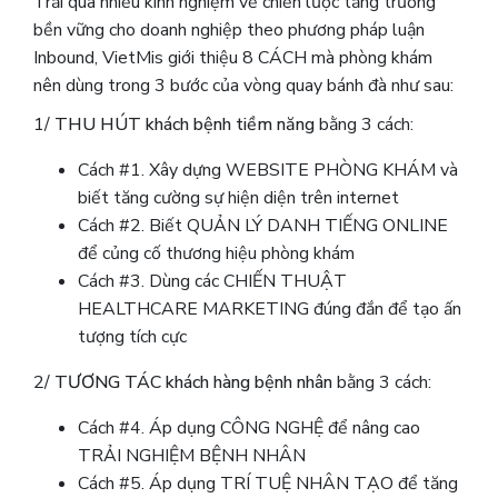
Trải qua nhiều kinh nghiệm về chiến lược tăng trưởng
bền vững cho doanh nghiệp theo phương pháp luận
Inbound, VietMis giới thiệu 8 CÁCH mà phòng khám
nên dùng trong 3 bước của vòng quay bánh đà như sau:
1/
THU HÚT khách bệnh tiềm năng
bằng 3 cách:
Cách #1. Xây dựng WEBSITE PHÒNG KHÁM và
biết tăng cường sự hiện diện trên internet
Cách #2. Biết QUẢN LÝ DANH TIẾNG ONLINE
để củng cố thương hiệu phòng khám
Cách #3. Dùng các CHIẾN THUẬT
HEALTHCARE MARKETING đúng đắn để tạo ấn
tượng tích cực
2/
TƯƠNG TÁC khách hàng bệnh nhân
bằng 3 cách:
Cách #4. Áp dụng CÔNG NGHỆ để nâng cao
TRẢI NGHIỆM BỆNH NHÂN
Cách #5. Áp dụng TRÍ TUỆ NHÂN TẠO để tăng