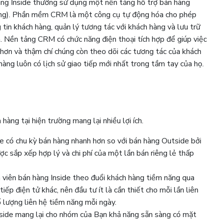
àng Inside thường sử dụng một nền tảng hỗ trợ bán hàng
àng). Phần mềm CRM là một công cụ tự động hóa cho phép
 tin khách hàng, quản lý tương tác với khách hàng và lưu trữ
. Nền tảng CRM có chức năng điện thoại tích hợp để giúp việc
hơn và thậm chí chúng còn theo dõi các tương tác của khách
hàng luôn có lịch sử giao tiếp mới nhất trong tầm tay của họ.
n hàng tại hiện trường mang lại nhiều lợi ích.
de có chu kỳ bán hàng nhanh hơn so với bán hàng Outside bởi
ợc sắp xếp hợp lý và chi phí của một lần bán riêng lẻ thấp
ân viên bán hàng Inside theo đuổi khách hàng tiềm năng qua
iếp điện tử khác, nên đầu tư ít là cần thiết cho mỗi lần liên
ố lượng liên hệ tiềm năng mỗi ngày.
nside mang lại cho nhóm của Bạn khả năng sẵn sàng có mặt