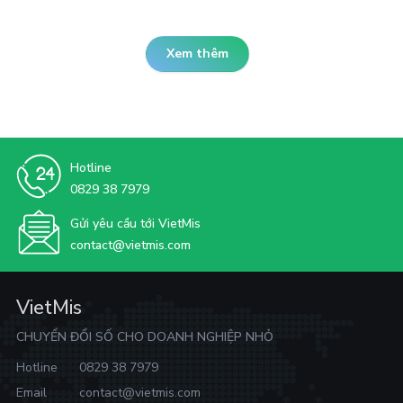
Xem thêm
Hotline
0829 38 7979
Gửi yêu cầu tới VietMis
contact@vietmis.com
VietMis
CHUYỂN ĐỔI SỐ CHO DOANH NGHIỆP NHỎ
Hotline
0829 38 7979
Email
contact@vietmis.com