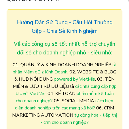
Hướng Dẫn Sử Dụng - Câu Hỏi Thường
Gặp - Chia Sẻ Kinh Nghiệm
Về các công cụ số tốt nhất hỗ trợ chuyển
đổi số cho doanh nghiệp nhỏ - siêu nhỏ:
01. QUẢN LÝ & KINH DOANH DOANH NGHIỆP
là
phần Mềm eBiz Kinh Doanh
. 02. WEBSITE & BLOG
& HUB NỘI DUNG
powered by VietMis
. 03. TÊN
MIỀN & LƯU TRỮ DỮ LIỆU là
các nhà cung cấp hợp
tác với VietMis
. 04. KẾ TOÁN
phần mềm kế toán
cho doanh nghiệp?
05. SOCIAL MEDIA
cách hiện
diện doanh nghiệp trên các mạng xã hội?
06. CRM
MARKETING AUTOMATION
tự động hóa - tiếp thị
- crm cho doanh nghiệp?