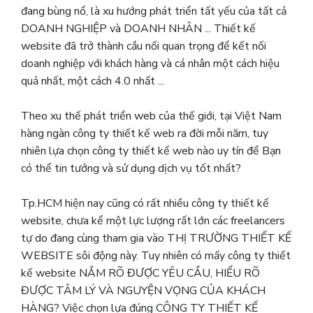
đang bùng nổ, là xu hướng phát triển tất yếu của tất cả
DOANH NGHIỆP và DOANH NHÂN ... Thiết kế
website đã trở thành cầu nối quan trọng để kết nối
doanh nghiệp với khách hàng và cá nhân một cách hiệu
quả nhất, một cách 4.0 nhất ...
Theo xu thế phát triển web của thế giới, tại Việt Nam
hàng ngàn công ty thiết kế web ra đời mỗi năm, tuy
nhiên lựa chọn công ty thiết kế web nào uy tín để Bạn
có thể tin tưởng và sử dụng dịch vụ tốt nhất?
Tp.HCM hiện nay cũng có rất nhiều công ty thiết kế
website, chưa kể một lực lượng rất lớn các freelancers
tự do đang cùng tham gia vào THỊ TRƯỜNG THIẾT KẾ
WEBSITE sôi động này. Tuy nhiên có mấy công ty thiết
kế website NẮM RÕ ĐƯỢC YÊU CẦU, HIỂU RÕ
ĐƯỢC TÂM LÝ VÀ NGUYỆN VỌNG CỦA KHÁCH
HÀNG? Việc chọn lựa đúng CÔNG TY THIẾT KẾ