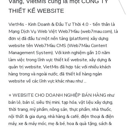
Vâng, VietMis cũng là một CÔNG TY
THIẾT KẾ WEBSITE
VietMis - Kinh Doanh & Đầu Tư Thời 4.0 - tiền thân là
Mạng Dịch Vụ Web Việt Web7Màu (web7mau.com), là
đơn vị đã đầu tư một nền tảng (platform) xây dựng
website tên Web7Màu CMS (Web7Màu Content
Management System). Với kinh nghiệm gần 10 năm
làm việc trong lĩnh vực thiết kế website, xây dựng &
quản trị website, VietMis đã hợp tác với nhiều khách
hàng trong và ngoài nước, đã thiết kế hàng ngàn
website về các lĩnh vực khác nhau như ...
+ WEBSITE CHO DOANH NGHIỆP BÁN HÀNG như
bán lẻ, bán sỉ, siêu thị mini, tạp hóa, vật liệu xây dựng,
thời trang, mỹ phẩm, nông sản, thực phẩm, nhà thuốc,
nội thất & gia dụng, nhà hàng & café, điện thoại & điện
máy, xe & máy móc, mẹ & bé, hoa & quà tặng, sách &