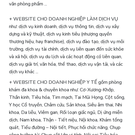
văn phòng phẩm ...
+ WEBSITE CHO DOANH NGHIỆP LÀM DỊCH VỤ
như: dịch vụ kinh doanh, dịch vụ thông tin, dịch vụ xây
dựng và kỹ thuật, dịch vụ kinh tiêu (nhượng quyền
thương hiệu, hay franchise), dịch vụ đào tạo, dịch vụ môi
trường, dịch vụ tài chính, dịch vụ liên quan đến sức khỏe
và xã hội, dịch vụ du lịch và các hoạt động có liên quan,
dịch vụ giải trí, văn hóa, thể thao, dịch vụ vận tải, và các
dịch vụ khác ...
+ WEBSITE CHO DOANH NGHIỆP Y TẾ gồm phòng
khám đa khoa & chuyên khoa như: Cơ-Xương-Khớp,
Thần kinh, Tiêu hóa, Tim mạch, Tai Mũi Họng, Cột sống,
Y học Cổ truyền, Châm cứu, Sản khoa, Siêu âm thai, Nhi
khoa, Da liễu, Viêm gan, Rối loạn giấc ngủ, Dị ứng miễn
dịch, Nam khoa, Thận - Tiết niệu, Nội khoa, Khám tổng
quát, Tiểu đường – Nội tiết, Phục hồi chức năng, Chụp
cộng hưởng từ, Chụp cắt lớp vi tính, Nội soi Tiêu hóa,