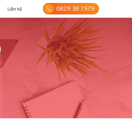
0829 38 7979
Liên hệ
0