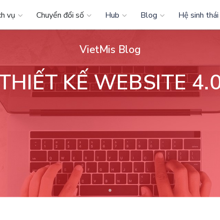
ch vụ
Chuyển đổi số
Hub
Blog
Hệ sinh thái
VietMis Blog
THIẾT KẾ WEBSITE 4.