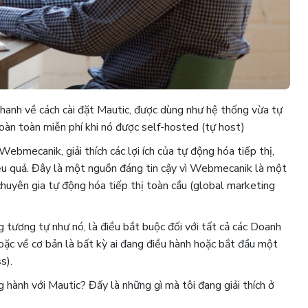
nhanh về cách cài đặt Mautic, được dùng như hệ thống vừa tự
oàn toàn miễn phí khi nó được self-hosted (tự host)
ebmecanik, giải thích các lợi ích của tự động hóa tiếp thị,
iệu quả. Đây là một nguồn đáng tin cậy vì Webmecanik là một
 chuyên gia tự động hóa tiếp thị toàn cầu (global marketing
g tương tự như nó, là điều bắt buộc đối với tất cả các Doanh
oặc về cơ bản là bất kỳ ai đang điều hành hoặc bắt đầu một
s).
 hành với Mautic? Đấy là những gì mà tôi đang giải thích ở