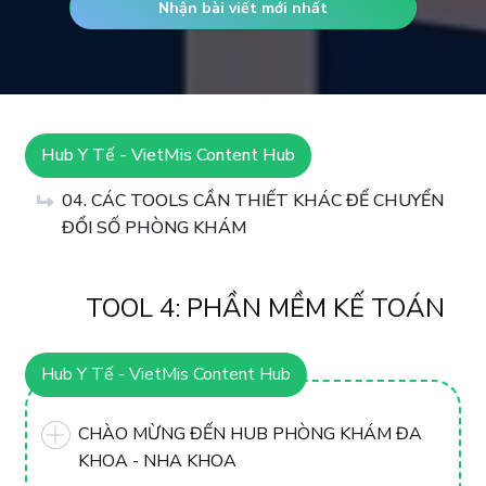
Nhận bài viết mới nhất
Hub Y Tế - VietMis Content Hub
04. CÁC TOOLS CẦN THIẾT KHÁC ĐỂ CHUYỂN
ĐỔI SỐ PHÒNG KHÁM
TOOL 4: PHẦN MỀM KẾ TOÁN
Hub Y Tế - VietMis Content Hub
CHÀO MỪNG ĐẾN HUB PHÒNG KHÁM ĐA
KHOA - NHA KHOA