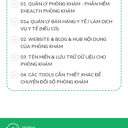
01. QUẢN LÝ PHÒNG KHÁM - PHẦN MỀM
EHEALTH PHÒNG KHÁM
01a. QUẢN LÝ BÁN HÀNG Y TẾ / LÀM DỊCH
VỤ Y TẾ (NẾU CÓ)
02. WEBSITE & BLOG & HUB NỘI DUNG
CỦA PHÒNG KHÁM
03. TÊN MIỀN & LƯU TRỮ DỮ LIỆU CHO
PHÒNG KHÁM
04. CÁC TOOLS CẦN THIẾT KHÁC ĐỂ
CHUYỂN ĐỔI SỐ PHÒNG KHÁM
Hotline