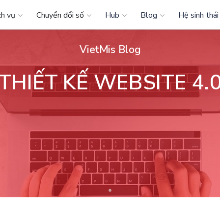
ch vụ
Chuyển đổi số
Hub
Blog
Hệ sinh thái
VietMis Blog
THIẾT KẾ WEBSITE 4.