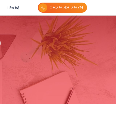
0829 38 7979
Liên hệ
0