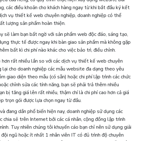
ng, các điều khoản cho khách hàng ngay từ khi bắt đầu ký kết
ịch vụ thiết kế web chuyên nghiệp, doanh nghiệp có thể
hất lượng sản phẩm hoàn thiện.
ay sẽ làm bạn bất ngờ với sản phẩm web độc đáo, sáng tạo,
sử dụng thực tế được ngay khi bàn giao sản phẩm mà không gặp
êm bất kì chi phí nào khác cho việc bảo trì, điều chỉnh.
ẻ hơn rất nhiều lần so với các dịch vụ thiết kế web chuyên
ng lại cho doanh nghiệp các mẫu website đa dạng theo yêu
ồm giao diện theo mẫu (có sẵn) hoặc chi phí lập trình các chức
ặc chỉnh sửa các tính năng, bạn sẽ phải trả thêm nhiều
 bị tăng giá lên rất nhiều, thậm chí là chi phí cao hơn cả giá
ệp trọn gói được lựa chọn ngay từ đầu.
 và đang dần phổ biến hiện nay, doanh nghiệp sử dụng các
ia sẻ trên Internet bởi các cá nhân, cộng đồng lập trình
nh. Tuy nhiên chúng tôi khuyến cáo bạn chỉ nên sử dụng giải
đội ngũ hoặc ít nhất 1 nhân viên IT có đủ trình độ chuyên