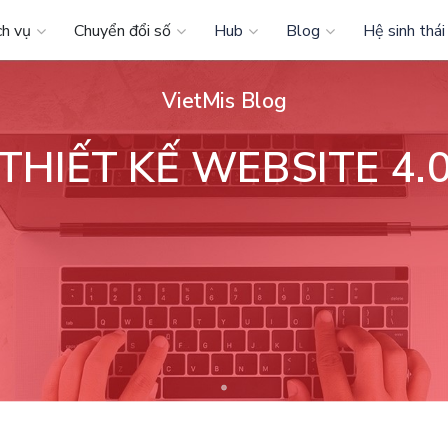
ch vụ
Chuyển đổi số
Hub
Blog
Hệ sinh thái
VietMis Blog
THIẾT KẾ WEBSITE 4.