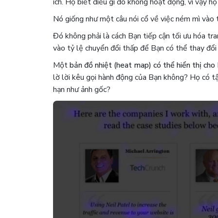
ích. Họ biết điều gì đó không hoạt động, vì vậy họ
Nó giống như một câu nói cổ về việc ném mì vào t
Đó không phải là cách Bạn tiếp cận tối ưu hóa tra
vào tỷ lệ chuyển đổi thấp để Bạn có thể thay đổi
Một
bản đồ nhiệt (heat map)
có thể hiển thị ch
lờ lời kêu gọi hành động của Bạn không? Họ có t
hạn như ảnh gốc?