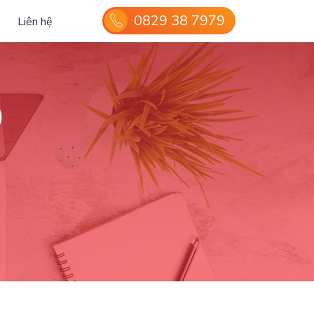
0829 38 7979
Liên hệ
0