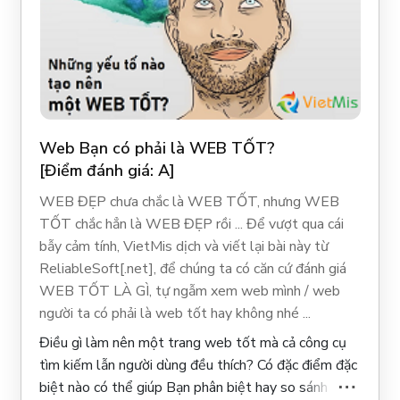
Web Bạn có phải là WEB TỐT?
[Điểm đánh giá: A]
WEB ĐẸP chưa chắc là WEB TỐT, nhưng WEB
TỐT chắc hẳn là WEB ĐẸP rồi ... Để vượt qua cái
bẫy cảm tính, VietMis dịch và viết lại bài này từ
ReliableSoft[.net], để chúng ta có căn cứ đánh giá
WEB TỐT LÀ GÌ, tự ngẫm xem web mình / web
người ta có phải là web tốt hay không nhé ...
Điều gì làm nên một trang web tốt mà cả công cụ
tìm kiếm lẫn người dùng đều thích?
Có đặc điểm đặc
biệt nào có thể giúp Bạn phân biệt hay so sánh web