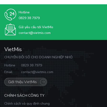
Hotline
0829 38 7979
Gửi yêu cầu tới VietMis
contact@vietmis.com
VietMis
CHUYỂN ĐỔI SỐ CHO DOANH NGHIỆP NHỎ
Hotline
0829 38 7979
Email
contact@vietmis.com
Giới thiệu VietMis
CHÍNH SÁCH CÔNG TY
Chính sách và quy định chung