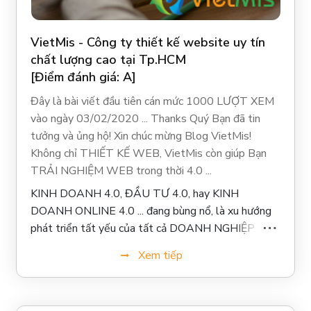
VietMis - Công ty thiết kế website uy tín
chất lượng cao tại Tp.HCM
[Điểm đánh giá: A]
Đây là bài viết đầu tiên cán mức 1000 LƯỢT XEM
vào ngày 03/02/2020 ... Thanks Quý Bạn đã tin
tưởng và ủng hộ! Xin chúc mừng Blog VietMis!
Không chỉ THIẾT KẾ WEB, VietMis còn giúp Bạn
TRẢI NGHIỆM WEB trong thời 4.0 ...
KINH DOANH 4.0, ĐẦU TƯ 4.0, hay KINH
DOANH ONLINE 4.0 ... đang bùng nổ, là xu hướng
phát triển tất yếu của tất cả DOANH NGHIỆP và
DOANH NHÂN ... Thiết kế website đã trở thành
Xem tiếp
cầu nối quan trọng để kết nối doanh nghiệp với
khách hàng và cá nhân một cách hiệu quả nhất, một
cách 4.0 nhất ...