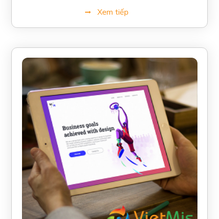
Bạn với web người ta không? Câu trả lời đơn giản là
Xem tiếp
CÓ, CÓ EM, CÓ 7 YẾU TỐ CHÍNH mà mọi trang
web tốt cần phải có; và đây chính xác là những gì
Bạn sẽ học trong bài viết này.