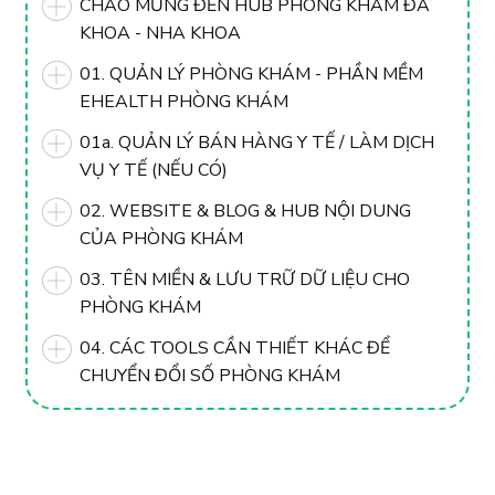
CHÀO MỪNG ĐẾN HUB PHÒNG KHÁM ĐA
KHOA - NHA KHOA
01. QUẢN LÝ PHÒNG KHÁM - PHẦN MỀM
EHEALTH PHÒNG KHÁM
01a. QUẢN LÝ BÁN HÀNG Y TẾ / LÀM DỊCH
VỤ Y TẾ (NẾU CÓ)
02. WEBSITE & BLOG & HUB NỘI DUNG
CỦA PHÒNG KHÁM
03. TÊN MIỀN & LƯU TRỮ DỮ LIỆU CHO
PHÒNG KHÁM
04. CÁC TOOLS CẦN THIẾT KHÁC ĐỂ
CHUYỂN ĐỔI SỐ PHÒNG KHÁM