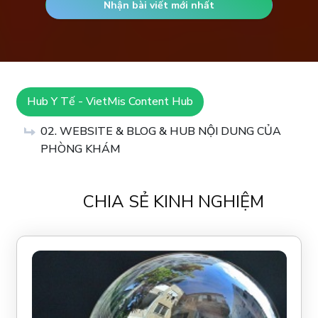
Nhận bài viết mới nhất
Hub Y Tế - VietMis Content Hub
02. WEBSITE & BLOG & HUB NỘI DUNG CỦA
PHÒNG KHÁM
CHIA SẺ KINH NGHIỆM