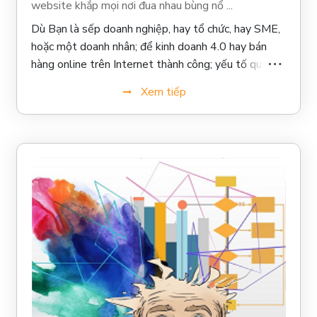
website khắp mọi nơi đua nhau bùng nổ ...
Dù Bạn là sếp doanh nghiệp, hay tổ chức, hay SME,
hoặc một doanh nhân; để kinh doanh 4.0 hay bán
hàng online trên Internet thành công; yếu tố quan
trọng HÀNG ĐẦU là BẠN PHẢI SỞ HỮU MỘT
Xem tiếp
WEBSITE XỊN; và yếu tố quan trọng HÀNG SAU
là BẠN PHẢI QUẢN TRỊ WEBSITE THẬT HIỆU
QUẢ & CHUYÊN NGHIỆP ...