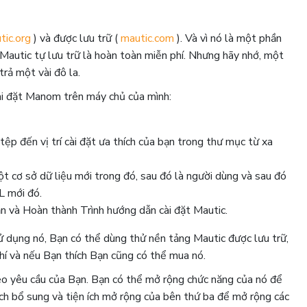
tic.org
) và được lưu trữ (
mautic.com
). Và vì nó là một phần
autic ​​tự lưu trữ là hoàn toàn miễn phí. Nhưng hãy nhớ, một
rả một vài đô la.
ài đặt Manom ​​trên máy chủ của mình:
 tệp đến vị trí cài đặt ưa thích của bạn trong thư mục từ xa
t cơ sở dữ liệu mới trong đó, sau đó là người dùng và sau đó
L mới đó.
n và Hoàn thành Trình hướng dẫn cài đặt Mautic.
ụng nó, Bạn có thể dùng thử nền tảng Mautic ​​được lưu trữ,
hí và nếu Bạn thích Bạn cũng có thể mua nó.
heo yêu cầu của Bạn. Bạn có thể mở rộng chức năng của nó để
ích bổ sung và tiện ích mở rộng của bên thứ ba để mở rộng các