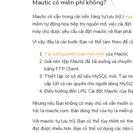
Mautic có miễn phí không?
Mautic ​​có ​​sẵn trong các nền tảng tự lưu trữ (
mau
mềm tự động hóa tiếp thị nguồn mở, việc cài đặt M
máy chủ được yêu cầu cài đặt mautic và Bạn phải t
Vì vậy, đây là các bước Bạn có thể làm theo để c
Tải xuống phiên bản mới nhất
của Mautic
Giải nén tệp Mautic ​​đã tải xuống và chuyển
bằng FTP Client.
Thiết lập cơ sở dữ liệu MySQL mới.
Tạo mộ
cấp tất cả các quyền cho người dùng MySQ
Điều hướng đến URL Cài đặt Mautic ​​của Bạ
Nhưng nếu Bạn không có máy chủ và vẫn muốn sử d
tức là mautic.com. Bản dùng thử của họ là miễn p
Với mautic tự lưu trữ, Bạn có thể tùy chỉnh nó t
đạt được nhiều hơn. Bạn có thể sử dụng các tiện 