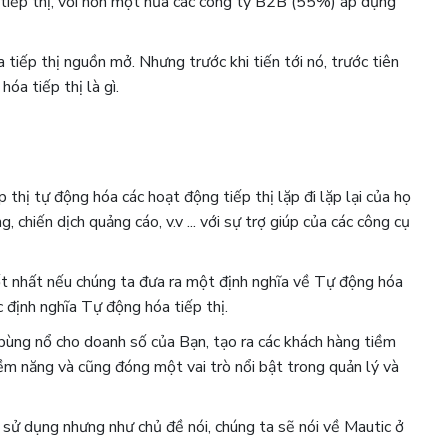
tiếp thị, với hơn một nửa các công ty B2B (55%) áp dụng
 tiếp thị nguồn mở. Nhưng trước khi tiến tới nó, trước tiên
óa tiếp thị là gì.
 thị tự động hóa các hoạt động tiếp thị lặp đi lặp lại của họ
 chiến dịch quảng cáo, v.v ... với sự trợ giúp của các công cụ
 tốt nhất nếu chúng ta đưa ra một định nghĩa về Tự động hóa
 ​​định nghĩa Tự động hóa tiếp thị.
 bùng nổ cho doanh số của Bạn, tạo ra các khách hàng tiềm
iềm năng và cũng đóng một vai trò nổi bật trong quản lý và
 sử dụng nhưng như chủ đề nói, chúng ta sẽ nói về Mautic ​​ở